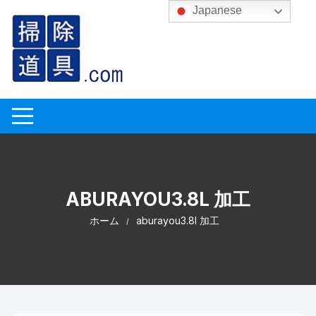
コ
Japanese
ン
テ
ン
ツ
へ
ス
キ
ッ
プ
ABURAYOU3.8L 加工
ホーム
aburayou3.8l 加工