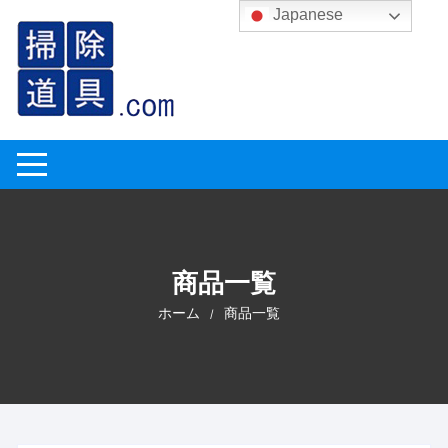
コ
Japanese
ン
テ
ン
ツ
へ
ス
キ
ッ
プ
商品一覧
ホーム
商品一覧